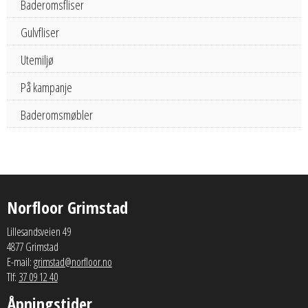
Baderomsfliser
Gulvfliser
Utemiljø
På kampanje
Baderomsmøbler
Norfloor Grimstad
Lillesandsveien 49
4877 Grimstad
E-mail:
grimstad@norfloor.no
Tlf:
37 09 12 40
Åpningstider