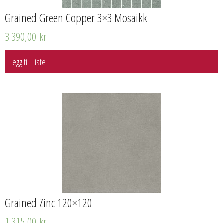
Grained Green Copper 3×3 Mosaikk
3 390,00
kr
Legg til i liste
Grained Zinc 120×120
1 315,00
kr