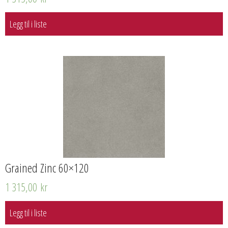
Legg til i liste
Grained Zinc 60×120
1 315,00
kr
Legg til i liste