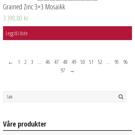
Grained Zinc 3×3 Mosaikk
3 390,00
kr
Legg til i liste
←
1
2
3
…
46
47
48
49
50
51
52
…
95
96
97
→
Våre produkter