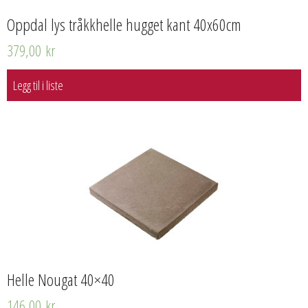
Oppdal lys tråkkhelle hugget kant 40x60cm
379,00
kr
Legg til i liste
Helle Nougat 40×40
146,00
kr