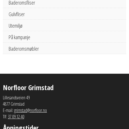
Baderomsfliser
Gulvfliser
Utemiljø
På kampanje
Baderomsmøbler
Norfloor Grimstad
Lillesandsveien 49
4877 Grimstad
E-mail:
grimstad@norfloor.no
Tlf:
37 09 12 40
Åpningstider