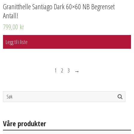
Granitthelle Santiago Dark 60×60 NB Begrenset
Antall!
799,00
kr
Legg til i liste
1
2
3
→
Våre produkter