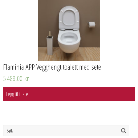
Flaminia APP Vegghengt toalett med sete
5 488,00
kr
Legg til i liste