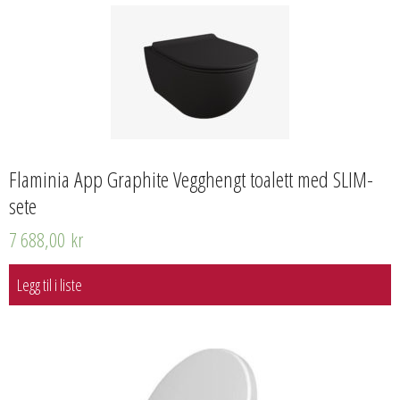
Flaminia App Graphite Vegghengt toalett med SLIM-
sete
7 688,00
kr
Legg til i liste