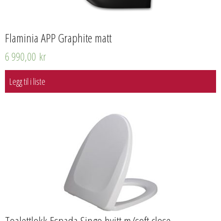
Flaminia APP Graphite matt
6 990,00
kr
Legg til i liste
Toalettlokk Espada Singo hvitt m/soft close