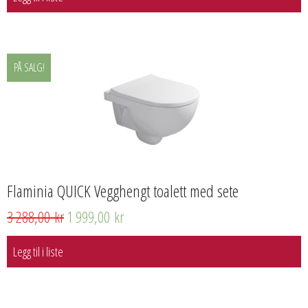
PÅ SALG!
Flaminia QUICK Vegghengt toalett med sete
3 288,00
kr
1 999,00
kr
Legg til i liste