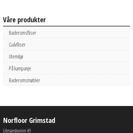
Våre produkter
Baderomsfliser
Gulvfliser
Utemiljø
På kampanje
Baderomsmøbler
Norfloor Grimstad
Lillesandsveien 49