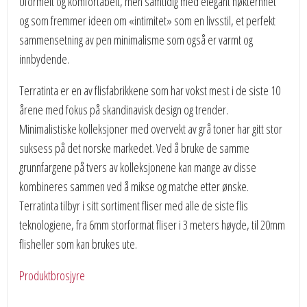
Uformelt og komfortabelt, men samtidig med elegant nøkternhet
og som fremmer ideen om «intimitet» som en livsstil, et perfekt
sammensetning av pen minimalisme som også er varmt og
innbydende.
Terratinta er en av flisfabrikkene som har vokst mest i de siste 10
årene med fokus på skandinavisk design og trender.
Minimalistiske kolleksjoner med overvekt av grå toner har gitt stor
suksess på det norske markedet. Ved å bruke de samme
grunnfargene på tvers av kolleksjonene kan mange av disse
kombineres sammen ved å mikse og matche etter ønske.
Terratinta tilbyr i sitt sortiment fliser med alle de siste flis
teknologiene, fra 6mm storformat fliser i 3 meters høyde, til 20mm
flisheller som kan brukes ute.
Produktbrosjyre