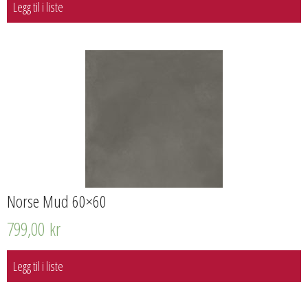
Legg til i liste
Norse Mud 60×60
799,00
kr
Legg til i liste