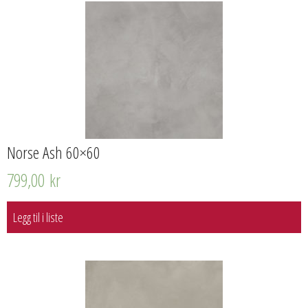
Norse Ash 60×60
799,00
kr
Legg til i liste