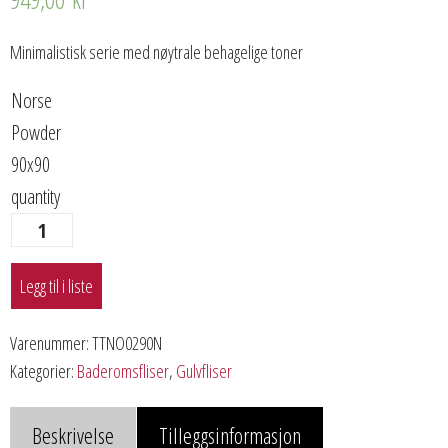
Minimalistisk serie med nøytrale behagelige toner
Norse
Powder
90x90
quantity
Legg til i liste
Varenummer:
TTNO0290N
Kategorier:
Baderomsfliser
,
Gulvfliser
Beskrivelse
Tilleggsinformasjon