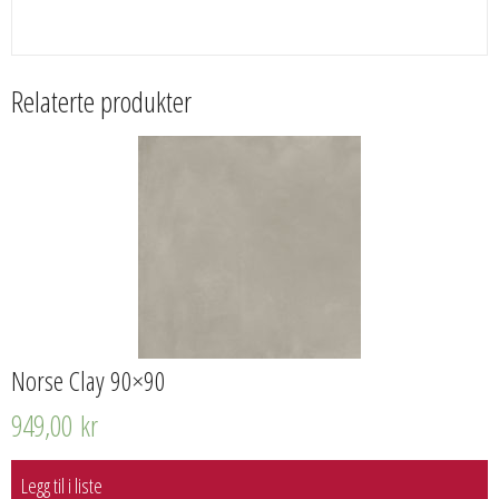
Relaterte produkter
Norse Clay 90×90
949,00
kr
Legg til i liste