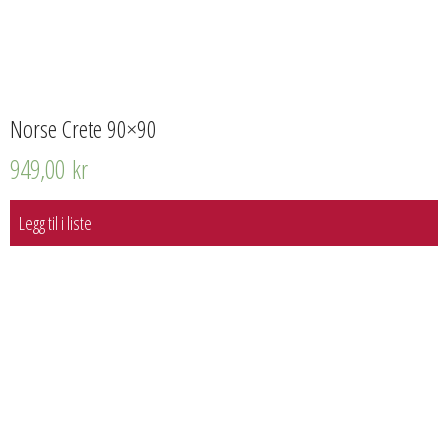
Norse Crete 90×90
949,00
kr
Legg til i liste