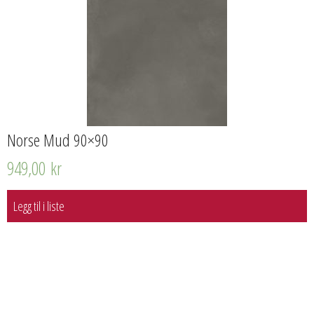
Norse Mud 90×90
949,00
kr
Legg til i liste