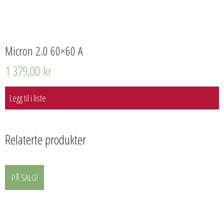
Micron 2.0 60×60 A
1 379,00
kr
Legg til i liste
Relaterte produkter
PÅ SALG!