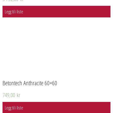
Legg til i liste
Betontech Anthracite 60×60
749,00
kr
Legg til i liste