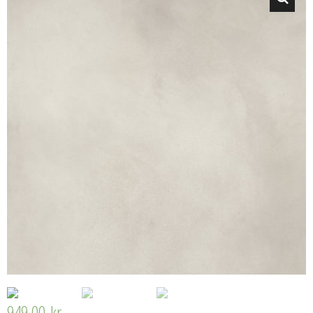
🔍
949,00
kr