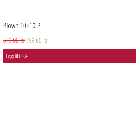
Blown 10×10 B
579,00
kr
199,00
kr
Legg til i liste