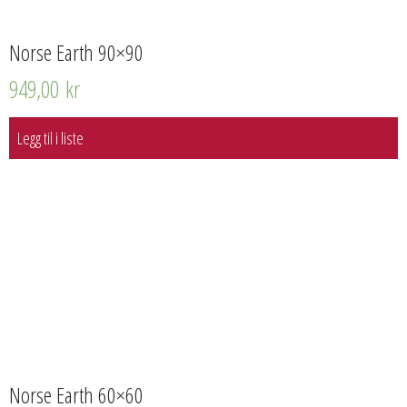
Norse Earth 90×90
949,00
kr
Legg til i liste
Norse Earth 60×60