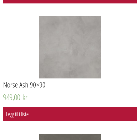
Norse Ash 90×90
949,00
kr
Legg til i liste