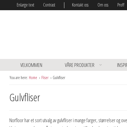
Enlarge text
Contrast
Kontakt oss
Om oss
Proff
VELKOMMEN
VÅRE PRODUKTER
INSPI
You are here:
Home
Fliser
Gulvfliser
Gulvfliser
Norfloor har et sort utvalg av gulvfliser i mange farger, størrelser og ove