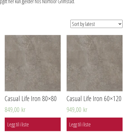
ppgitt her kun gjelder hos Norfloor Grimstad.
Casual Life Iron 80×80
Casual Life Iron 60×120
849,00
kr
949,00
kr
Legg til i liste
Legg til i liste