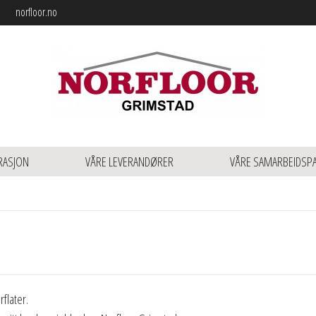
norfloor.no
RASJON
VÅRE LEVERANDØRER
VÅRE SAMARBEIDSP
rflater.