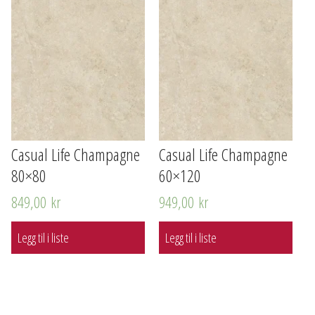
Casual Life Champagne
Casual Life Champagne
80×80
60×120
849,00
kr
949,00
kr
Legg til i liste
Legg til i liste