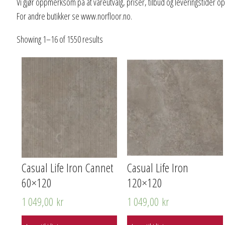
Vi gjør oppmerksom på at vareutvalg, priser, tilbud og leveringstider o
For andre butikker se www.norfloor.no.
Showing 1–16 of 1550 results
Casual Life Iron Cannet
Casual Life Iron
60×120
120×120
1 049,00
kr
1 049,00
kr