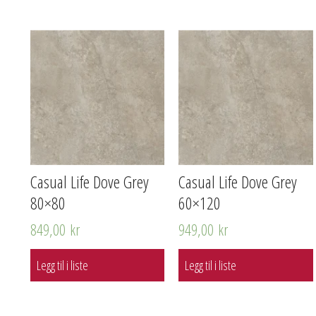
Casual Life Dove Grey
Casual Life Dove Grey
80×80
60×120
849,00
kr
949,00
kr
Legg til i liste
Legg til i liste