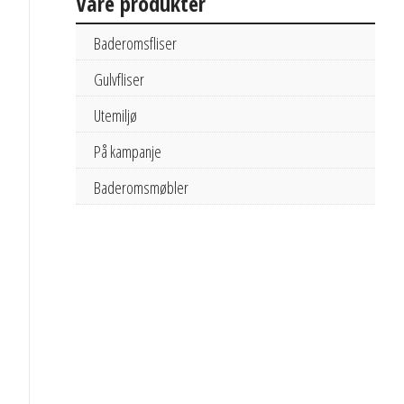
Våre produkter
Baderomsfliser
Gulvfliser
Utemiljø
På kampanje
Baderomsmøbler