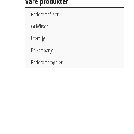
Våre produkter
Baderomsfliser
Gulvfliser
Utemiljø
På kampanje
Baderomsmøbler