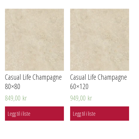
Casual Life Champagne
Casual Life Champagne
80×80
60×120
849,00
kr
949,00
kr
Legg til i liste
Legg til i liste