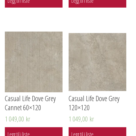
Legg til i liste
Legg til i liste
Casual Life Dove Grey
Casual Life Dove Grey
Cannet 60×120
120×120
1 049,00
kr
1 049,00
kr
Legg til i liste
Legg til i liste