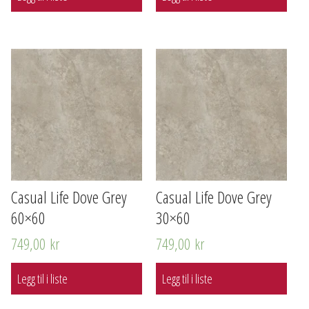
Casual Life Dove Grey
Casual Life Dove Grey
60×60
30×60
749,00
kr
749,00
kr
Legg til i liste
Legg til i liste