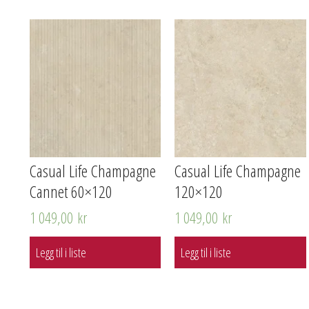
Casual Life Champagne
Casual Life Champagne
Cannet 60×120
120×120
1 049,00
kr
1 049,00
kr
Legg til i liste
Legg til i liste