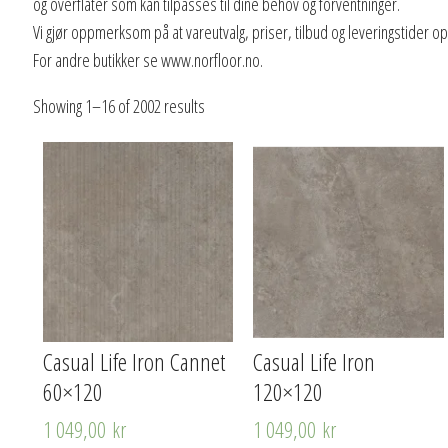
og overflater som kan tilpasses til dine behov og forventninger.
Vi gjør oppmerksom på at vareutvalg, priser, tilbud og leveringstider o
For andre butikker se www.norfloor.no.
Showing 1–16 of 2002 results
Casual Life Iron Cannet
Casual Life Iron
60×120
120×120
1 049,00
kr
1 049,00
kr