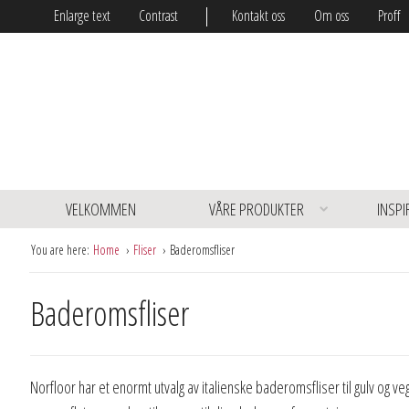
Enlarge text
Contrast
Kontakt oss
Om oss
Proff
VELKOMMEN
VÅRE PRODUKTER
INSPI
You are here:
Home
Fliser
Baderomsfliser
Baderomsfliser
Norfloor har et enormt utvalg av italienske baderomsfliser til gulv og vegg