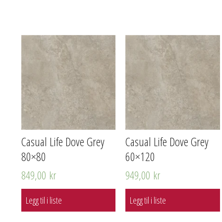
Casual Life Dove Grey
Casual Life Dove Grey
80×80
60×120
849,00
kr
949,00
kr
Legg til i liste
Legg til i liste