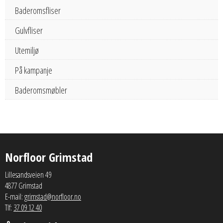
Baderomsfliser
Gulvfliser
Utemiljø
På kampanje
Baderomsmøbler
Norfloor Grimstad
Lillesandsveien 49
4877 Grimstad
E-mail:
grimstad@norfloor.no
Tlf:
37 09 12 40