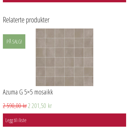
Relaterte produkter
PÅ SALG!
Azuma G 5×5 mosaikk
2 590,00
kr
2 201,50
kr
Legg til i liste