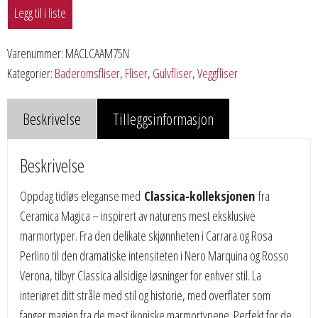
Legg til i liste
Varenummer:
MACLCAAM75N
Kategorier:
Baderomsfliser
,
Fliser
,
Gulvfliser
,
Veggfliser
Beskrivelse
Tilleggsinformasjon
Beskrivelse
Oppdag tidløs eleganse med
Classica-kolleksjonen
fra
Ceramica Magica – inspirert av naturens mest eksklusive
marmortyper. Fra den delikate skjønnheten i Carrara og Rosa
Perlino til den dramatiske intensiteten i Nero Marquina og Rosso
Verona, tilbyr Classica allsidige løsninger for enhver stil. La
interiøret ditt stråle med stil og historie, med overflater som
fanger magien fra de mest ikoniske marmortypene. Perfekt for de