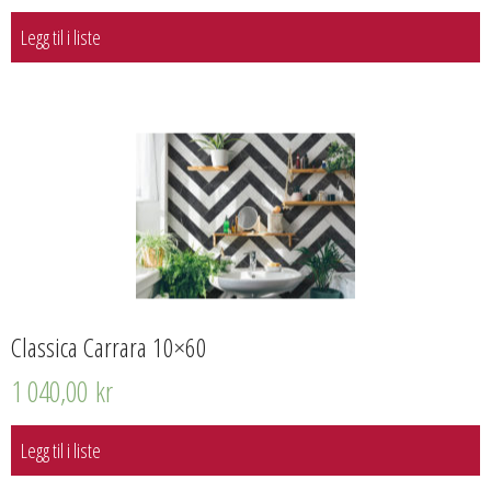
Legg til i liste
Classica Carrara 10×60
1 040,00
kr
Legg til i liste