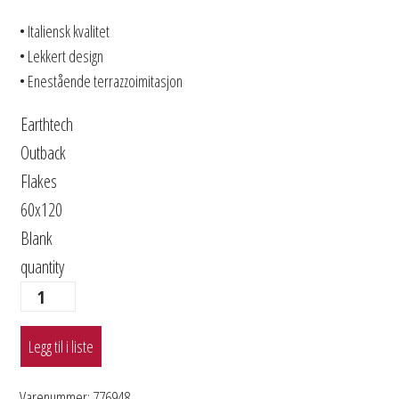
• Italiensk kvalitet
• Lekkert design
• Enestående terrazzoimitasjon
Earthtech
Outback
Flakes
60x120
Blank
quantity
Legg til i liste
Varenummer:
776948