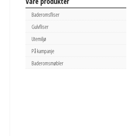
Våre produkter
Baderomsfliser
Gulvfliser
Utemiljø
På kampanje
Baderomsmøbler