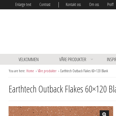
Enlarge text
Contrast
Kontakt oss
Om oss
Proff
VELKOMMEN
VÅRE PRODUKTER
INSPI
You are here:
Home
Våre produkter
Earthtech Outback Flakes 60×120 Blank
Earthtech Outback Flakes 60×120 Bl