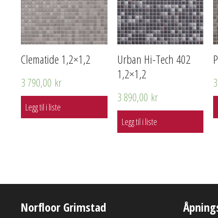
Clematide 1,2×1,2
Urban Hi-Tech 402
P
1,2×1,2
3 790,00
kr
3
3 890,00
kr
Legg til i liste
Legg til i liste
Norfloor Grimstad
Åpning