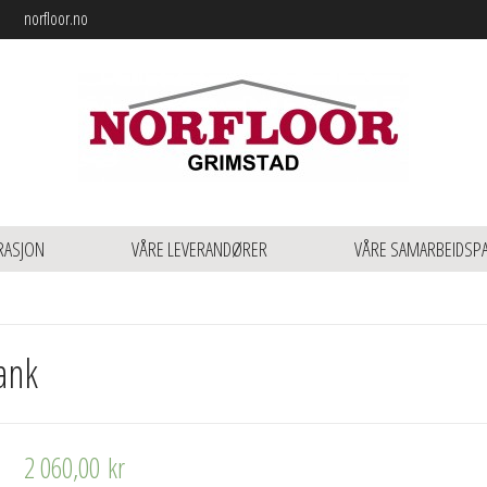
norfloor.no
RASJON
VÅRE LEVERANDØRER
VÅRE SAMARBEIDSP
ank
2 060,00
kr