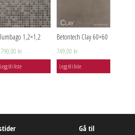
lumbago 1,2×1,2
Betontech Clay 60×60
 790,00
kr
749,00
kr
Legg til i liste
Legg til i liste
stider
Gå til