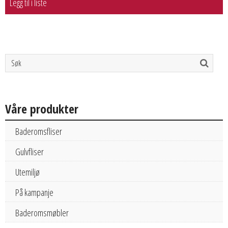
Legg til i liste
Våre produkter
Baderomsfliser
Gulvfliser
Utemiljø
På kampanje
Baderomsmøbler