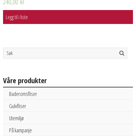
240,00
kr
Legg til i liste
Våre produkter
Baderomsfliser
Gulvfliser
Utemiljø
På kampanje