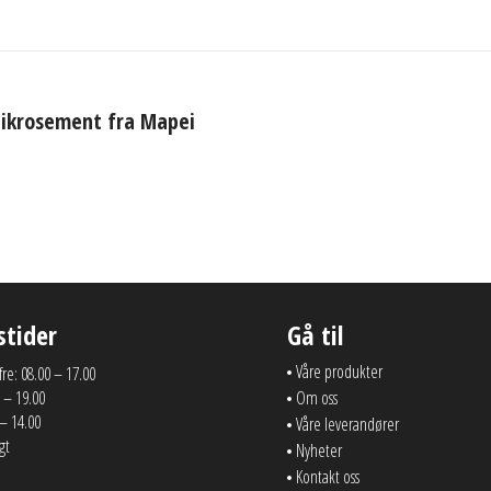
Mikrosement fra Mapei
stider
Gå til
Våre produkter
 fre: 08.00 – 17.00
 – 19.00
Om oss
 – 14.00
Våre leverandører
gt
Nyheter
Kontakt oss