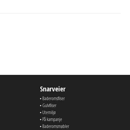
Snarveier
Baderomsfliser
Gulvfliser
Utemiljø
På kampanje
Baderomsmøbler