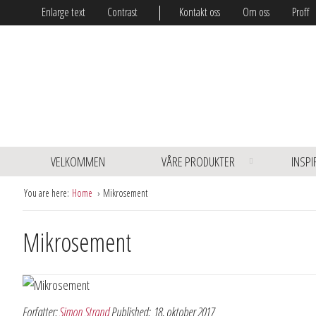
Enlarge text
Contrast
Kontakt oss
Om oss
Proff
VELKOMMEN
VÅRE PRODUKTER
INSPI
You are here:
Home
Mikrosement
Mikrosement
Forfatter:
Simon Strand
Published:
18. oktober 2017