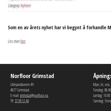
Category:
Nyheter
Som en av årets nyhet har vi begynt å forhandle 
Les mer
her
Norfloor Grimstad
Åpning
Lillesandsveien 49
Man, tir, ons,
4877 Grimstad
Torsdag: 08.00
E-mail:
grimstad@norfloor.no
Lørdag: 10.00
Tlf:
37 09 12 40
Søndag: Sten