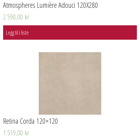
Atmospheres Lumière Adouci 120X280
2 590,00
kr
Legg til i liste
Retina Corda 120×120
1 519,00
kr