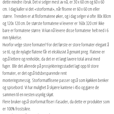
dette mindre i bruk. Det vi selger mest av nå, er 30 x 60 cm og 60 x 60
cm. I dag kaller vi det «storformat», når flisene er 60 x 60 cm eller
større. Trenden er at flisformatene øker, og i dag selger vi ofte 80x 80cm
og 120x 120 cm. De største formatene vi leverer er 160x 320 cm! Ikke
bare er formatene større. Vi kan nå levere disse formatene helt ned i 6
mm tykkelse.
Hvorfor velge store formater? For det første er store formater elegant å
se til, og de nylagte flatene får et eksklusivt å genuint preg. Flatene er
også lettere og renholde, da det er et langt lavere total areal med
fuger. Blir det allerede på prosjekteringsstadiet lagt opp til store
formater, er det også tidsbesparende rent
monteringsmessig. Storformatflisene passer også som kjøkken benker
og spisebord. Vi har mulighet å skjære kantene i 45o og gjære de
sammen til en nesten usynlig skjøt.
Flere bruker også storformat fliser i fasader, da dette er produkter som
er 100% frostsikre.