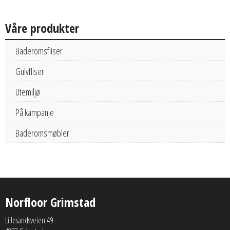
Våre produkter
Baderomsfliser
Gulvfliser
Utemiljø
På kampanje
Baderomsmøbler
Norfloor Grimstad
Lillesandsveien 49