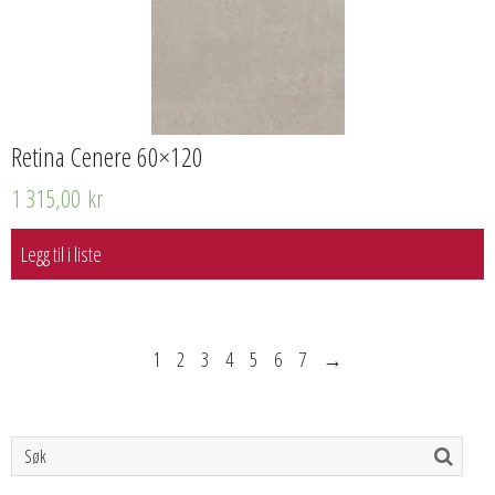
Retina Cenere 60×120
1 315,00
kr
Legg til i liste
1
2
3
4
5
6
7
→