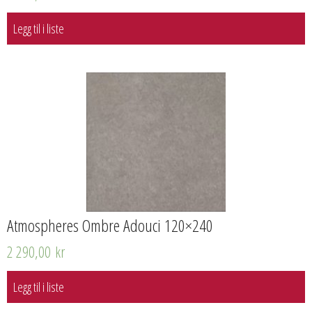
Legg til i liste
Atmospheres Ombre Adouci 120×240
2 290,00
kr
Legg til i liste