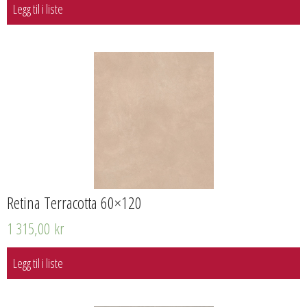
Legg til i liste
Retina Terracotta 60×120
1 315,00
kr
Legg til i liste