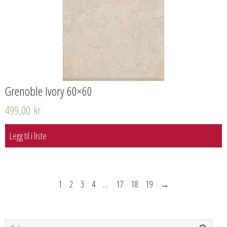
Grenoble Ivory 60×60
499,00
kr
Legg til i liste
1
2
3
4
…
17
18
19
→