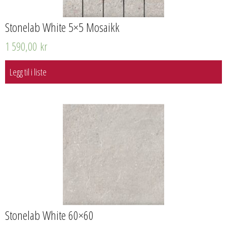
Stonelab White 5×5 Mosaikk
1 590,00
kr
Legg til i liste
Stonelab White 60×60