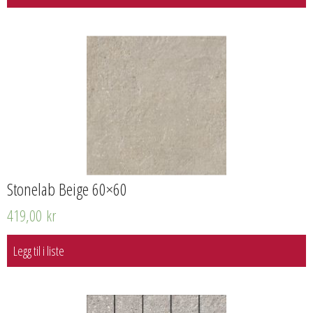
Stonelab Beige 60×60
419,00
kr
Legg til i liste