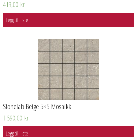
419,00
kr
Legg til i liste
Stonelab Beige 5×5 Mosaikk
1 590,00
kr
Legg til i liste