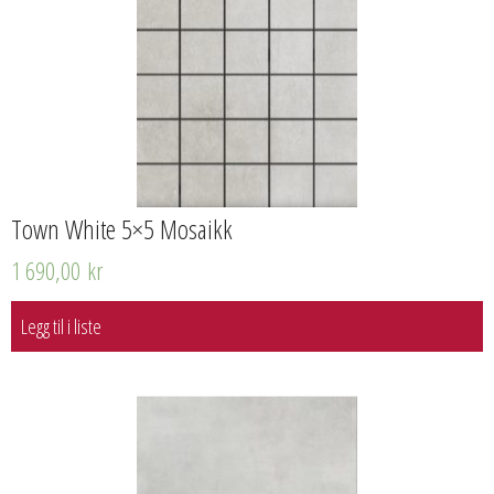
Town White 5×5 Mosaikk
1 690,00
kr
Legg til i liste