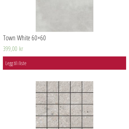
Town White 60×60
399,00
kr
Legg til i liste