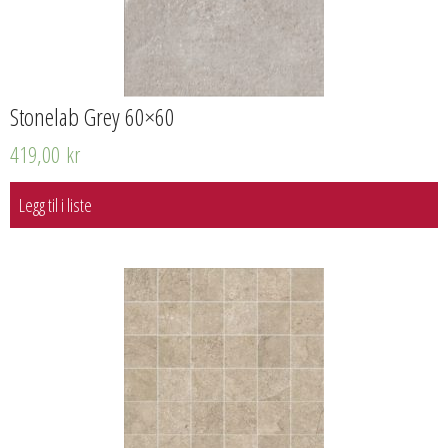
Stonelab Grey 60×60
419,00
kr
Legg til i liste