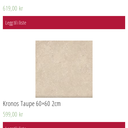
619,00
kr
Legg til i liste
Kronos Taupe 60×60 2cm
599,00
kr