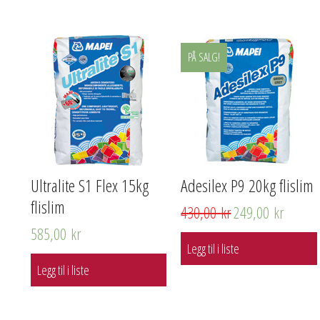
PÅ SALG!
Ultralite S1 Flex 15kg
Adesilex P9 20kg flislim
flislim
430,00
kr
249,00
kr
585,00
kr
Legg til i liste
Legg til i liste