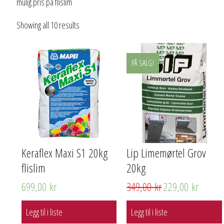
mulig pris på flislim
Showing all 10 results
PÅ SALG!
Keraflex Maxi S1 20kg
Lip Limemørtel Grov
flislim
20kg
699,00
kr
349,00
kr
229,00
kr
Legg til i liste
Legg til i liste