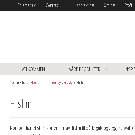
Enlarge text
Contrast
Kontakt oss
Om oss
Proff
VELKOMMEN
VÅRE PRODUKTER
INSPI
You are here:
Home
Tilbehør og Verktøy
Flislim
Flislim
Norfloor har et stort sortement av flislim til både gulv og vegg fra kval