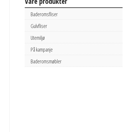
Våre produkter
Baderomsfliser
Gulvfliser
Utemiljø
På kampanje
Baderomsmøbler