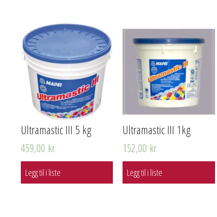
Ultramastic III 5 kg
Ultramastic III 1kg
459,00
kr
152,00
kr
Legg til i liste
Legg til i liste