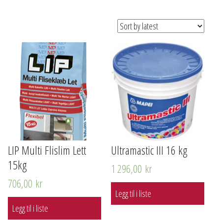
LIP Multi Flislim Lett
Ultramastic III 16 kg
15kg
1 296,00
kr
706,00
kr
Legg til i liste
Legg til i liste