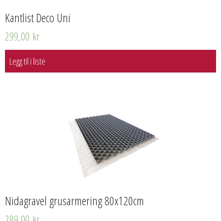
Kantlist Deco Uni
299,00
kr
Legg til i liste
Nidagravel grusarmering 80x120cm
289,00
kr