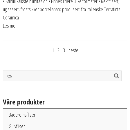
• Stilfull kalkstein imitasjon • Finnes i flere ulike formater • Rektifisert,
uglassert, frostsikker porcellanato produsert ifra italienske Terratinta
Ceramica
Les mer
1
2
3
neste
Våre produkter
Baderomsfliser
Gulvfliser