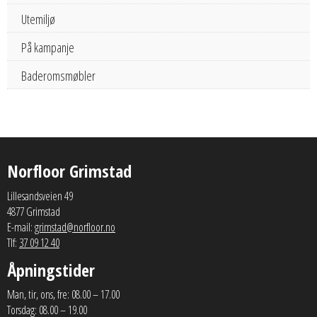
Utemiljø
På kampanje
Baderomsmøbler
Norfloor Grimstad
Lillesandsveien 49
4877 Grimstad
E-mail:
grimstad@norfloor.no
Tlf:
37 09 12 40
Åpningstider
Man, tir, ons, fre: 08.00 – 17.00
Torsdag: 08.00 – 19.00