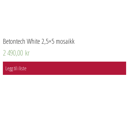
Betontech White 2,5×5 mosaikk
2 490,00
kr
Legg til i liste