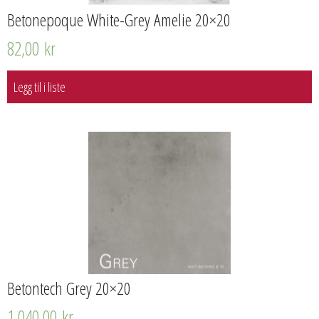
Betonepoque White-Grey Amelie 20×20
82,00
kr
Legg til i liste
Betontech Grey 20×20
1 040,00
kr