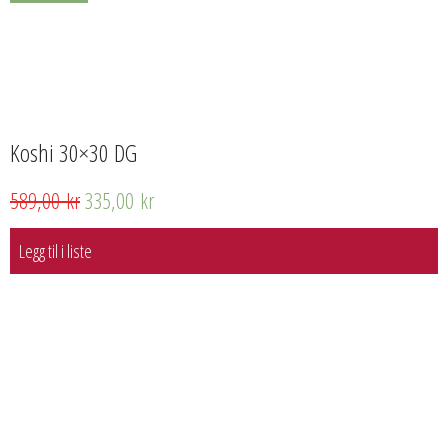
Koshi 30×30 DG
589,00
kr
335,00
kr
Legg til i liste