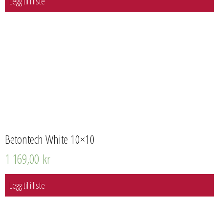
Legg til i liste
Betontech White 10×10
1 169,00
kr
Legg til i liste