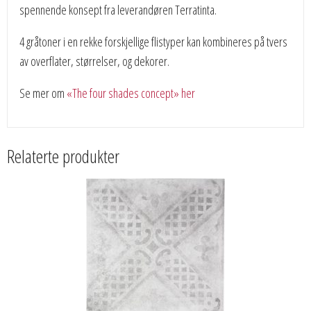
spennende konsept fra leverandøren Terratinta.
4 gråtoner i en rekke forskjellige flistyper kan kombineres på tvers
av overflater, størrelser, og dekorer.
Se mer om
«The four shades concept» her
Relaterte produkter