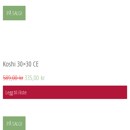
PÅ SALG!
Koshi 30×30 CE
589,00
kr
335,00
kr
Legg til i liste
PÅ SALG!