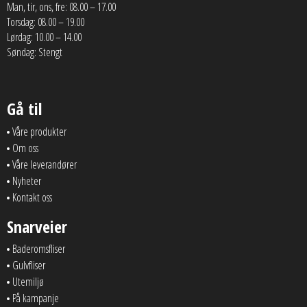
Man, tir, ons, fre: 08.00 – 17.00
Torsdag: 08.00 – 19.00
Lørdag: 10.00 – 14.00
Søndag: Stengt
Gå til
Våre produkter
Om oss
Våre leverandører
Nyheter
Kontakt oss
Snarveier
Baderomsfliser
Gulvfliser
Utemiljø
På kampanje