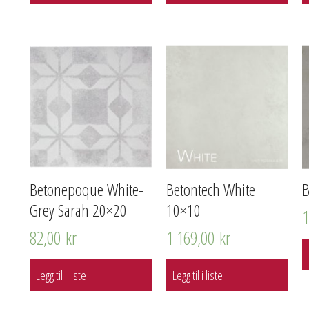
Betonepoque White-
Betontech White
B
Grey Sarah 20×20
10×10
82,00
kr
1 169,00
kr
Legg til i liste
Legg til i liste