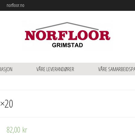
norfloor.no
RASJON
VÅRE LEVERANDØRER
VÅRE SAMARBEIDSP
0×20
82,00
kr