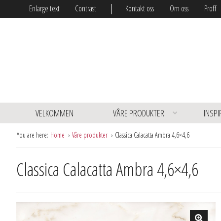
Enlarge text
Contrast
Kontakt oss
Om oss
Proff
VELKOMMEN
VÅRE PRODUKTER
INSPI
You are here:
Home
Våre produkter
Classica Calacatta Ambra 4,6×4,6
Classica Calacatta Ambra 4,6×4,6