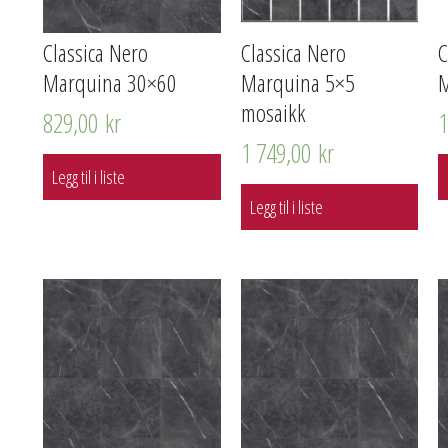
Classica Nero
Classica Nero
C
Marquina 30×60
Marquina 5×5
M
mosaikk
829,00
kr
1 749,00
kr
Legg til i liste
Legg til i liste