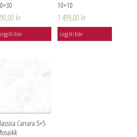
30×30
10×10
990,00
kr
1 499,00
kr
Legg til i liste
Legg til i liste
lassica Carrara 5×5
osaikk