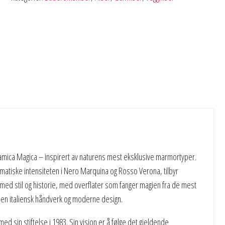
mica Magica – inspirert av naturens mest eksklusive marmortyper.
amatiske intensiteten i Nero Marquina og Rosso Verona, tilbyr
åle med stil og historie, med overflater som fanger magien fra de mest
en italiensk håndverk og moderne design.
 med sin stiftelse i 1983. Sin vision er å følge det gjeldende