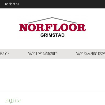
norfloor.no
RASJON
VÅRE LEVERANDØRER
VÅRE SAMARBEIDSP
39,00
kr