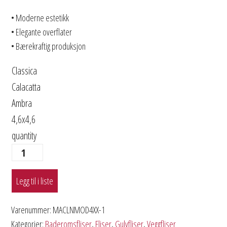
• Moderne estetikk
• Elegante overflater
• Bærekraftig produksjon
Classica
Calacatta
Ambra
4,6x4,6
quantity
Legg til i liste
Varenummer:
MACLNMOD4XX-1
Kategorier:
Baderomsfliser
,
Fliser
,
Gulvfliser
,
Veggfliser