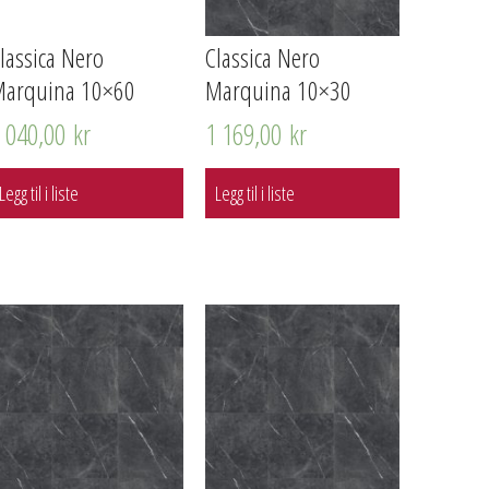
lassica Nero
Classica Nero
arquina 10×60
Marquina 10×30
1 040,00
kr
1 169,00
kr
Legg til i liste
Legg til i liste