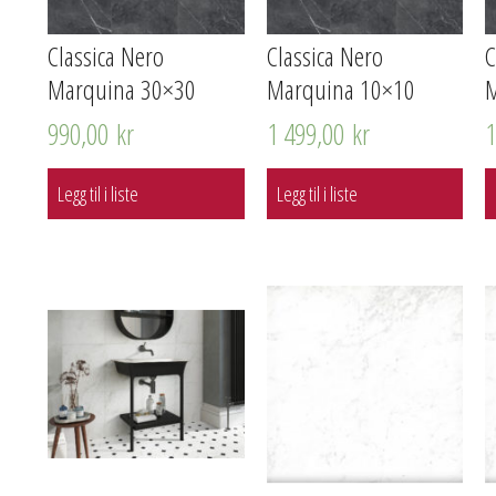
Classica Nero
Classica Nero
C
Marquina 30×30
Marquina 10×10
M
990,00
kr
1 499,00
kr
Legg til i liste
Legg til i liste