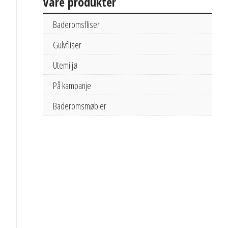
Våre produkter
Baderomsfliser
Gulvfliser
Utemiljø
På kampanje
Baderomsmøbler