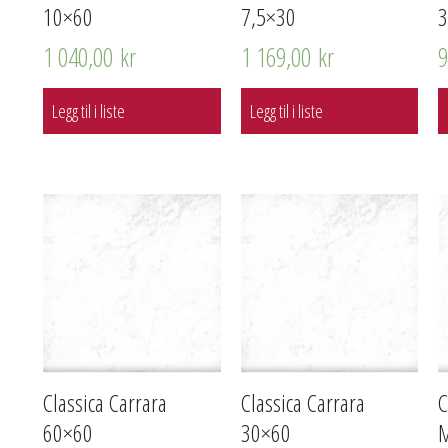
10×60
7,5×30
1 040,00
kr
1 169,00
kr
Legg til i liste
Legg til i liste
Classica Carrara
Classica Carrara
C
60×60
30×60
M