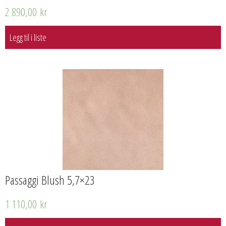
2 890,00
kr
Legg til i liste
Passaggi Blush 5,7×23
1 110,00
kr