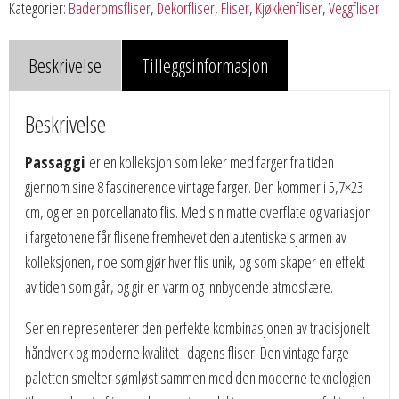
Kategorier:
Baderomsfliser
,
Dekorfliser
,
Fliser
,
Kjøkkenfliser
,
Veggfliser
Beskrivelse
Tilleggsinformasjon
Beskrivelse
Passaggi
er en kolleksjon som leker med farger fra tiden
gjennom sine 8 fascinerende vintage farger. Den kommer i 5,7×23
cm, og er en porcellanato flis. Med sin matte overflate og variasjon
i fargetonene får flisene fremhevet den autentiske sjarmen av
kolleksjonen, noe som gjør hver flis unik, og som skaper en effekt
av tiden som går, og gir en varm og innbydende atmosfære.
Serien representerer den perfekte kombinasjonen av tradisjonelt
håndverk og moderne kvalitet i dagens fliser. Den vintage farge
paletten smelter sømløst sammen med den moderne teknologien