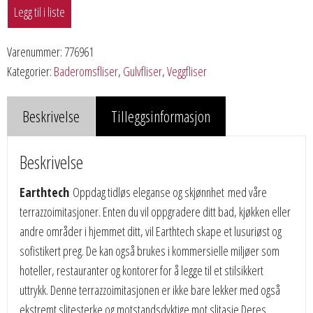
Legg til i liste
Varenummer:
776961
Kategorier:
Baderomsfliser
,
Gulvfliser
,
Veggfliser
Beskrivelse
Tilleggsinformasjon
Beskrivelse
Earthtech
Oppdag tidløs eleganse og skjønnhet med våre
terrazzoimitasjoner. Enten du vil oppgradere ditt bad, kjøkken eller
andre områder i hjemmet ditt, vil Earthtech skape et lusuriøst og
sofistikert preg. De kan også brukes i kommersielle miljøer som
hoteller, restauranter og kontorer for å legge til et stilsikkert
uttrykk. Denne terrazzoimitasjonen er ikke bare lekker med også
ekstremt slitesterke og motstandsdyktige mot slitasje Deres