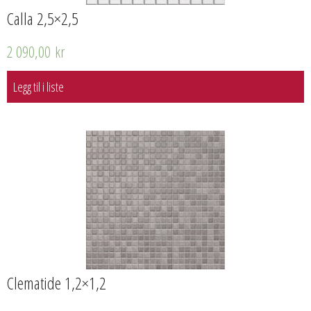
Calla 2,5×2,5
2 090,00
kr
Legg til i liste
Clematide 1,2×1,2