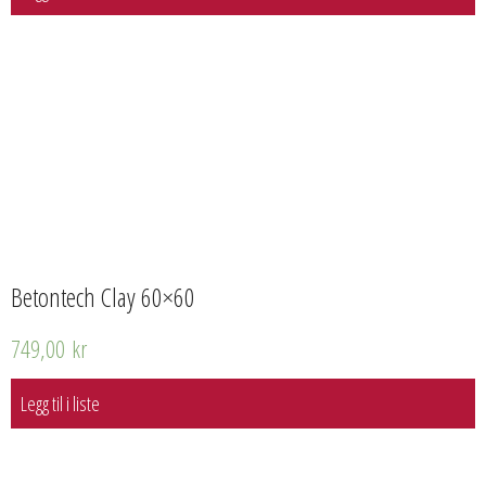
Betontech Clay 60×60
749,00
kr
Legg til i liste