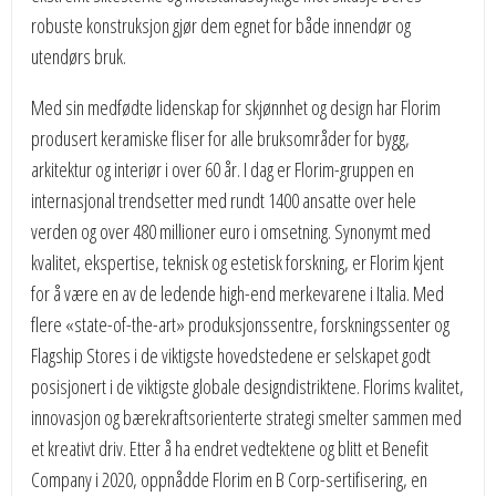
robuste konstruksjon gjør dem egnet for både innendør og
utendørs bruk.
Med sin medfødte lidenskap for skjønnhet og design har Florim
produsert keramiske fliser for alle bruksområder for bygg,
arkitektur og interiør i over 60 år. I dag er Florim-gruppen en
internasjonal trendsetter med rundt 1400 ansatte over hele
verden og over 480 millioner euro i omsetning. Synonymt med
kvalitet, ekspertise, teknisk og estetisk forskning, er Florim kjent
for å være en av de ledende high-end merkevarene i Italia. Med
flere «state-of-the-art» produksjonssentre, forskningssenter og
Flagship Stores i de viktigste hovedstedene er selskapet godt
posisjonert i de viktigste globale designdistriktene. Florims kvalitet,
innovasjon og bærekraftsorienterte strategi smelter sammen med
et kreativt driv. Etter å ha endret vedtektene og blitt et Benefit
Company i 2020, oppnådde Florim en B Corp-sertifisering, en