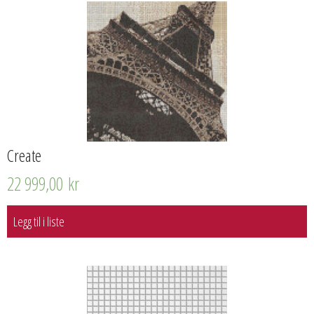
Create
22 999,00
kr
Legg til i liste