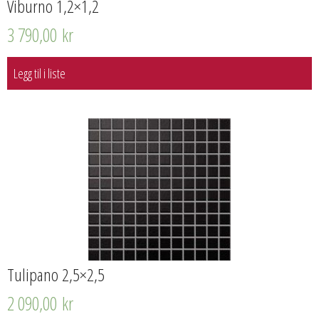
Viburno 1,2×1,2
3 790,00
kr
Legg til i liste
Tulipano 2,5×2,5
2 090,00
kr