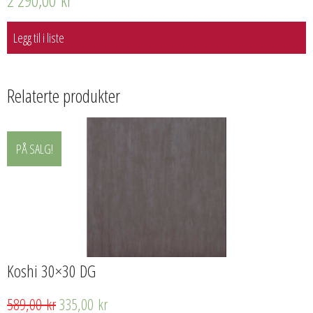
2 290,00
kr
Legg til i liste
Relaterte produkter
PÅ SALG!
Koshi 30×30 DG
589,00
kr
335,00
kr