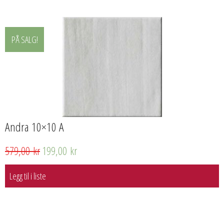
PÅ SALG!
Andra 10×10 A
579,00
kr
199,00
kr
Legg til i liste