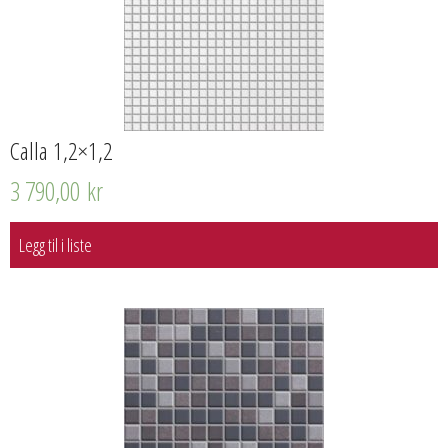
Calla 1,2×1,2
3 790,00
kr
Legg til i liste