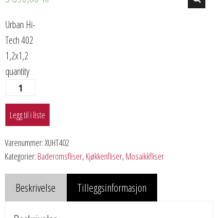
Urban Hi-
Tech 402
1,2x1,2
quantity
Legg til i liste
Varenummer:
XUHT402
Kategorier:
Baderomsfliser
,
Kjøkkenfliser
,
Mosaikkfliser
Beskrivelse
Tilleggsinformasjon