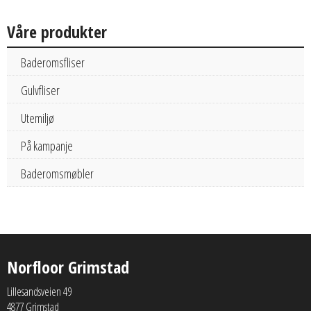
Våre produkter
Baderomsfliser
Gulvfliser
Utemiljø
På kampanje
Baderomsmøbler
Norfloor Grimstad
Lillesandsveien 49
4877 Grimstad