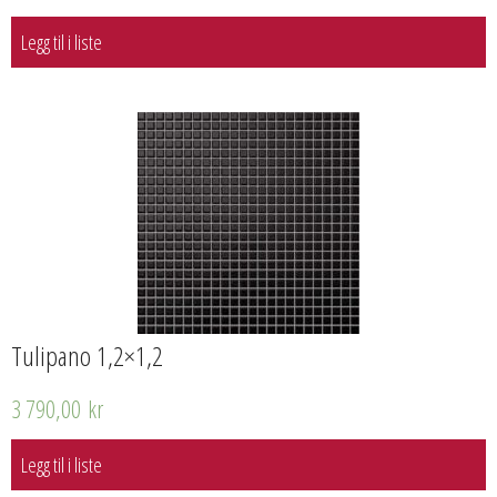
Legg til i liste
Tulipano 1,2×1,2
3 790,00
kr
Legg til i liste