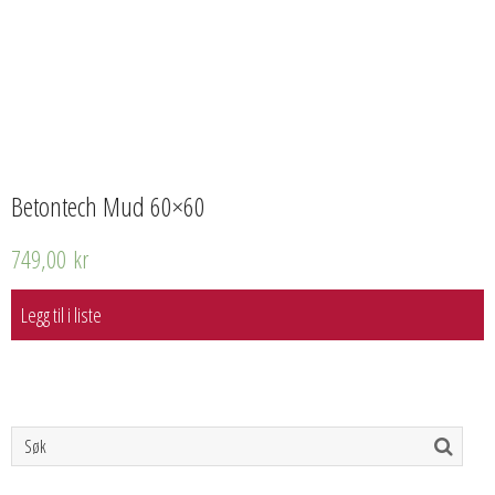
Betontech Mud 60×60
749,00
kr
Legg til i liste