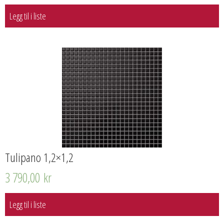
Legg til i liste
Tulipano 1,2×1,2
3 790,00
kr
Legg til i liste