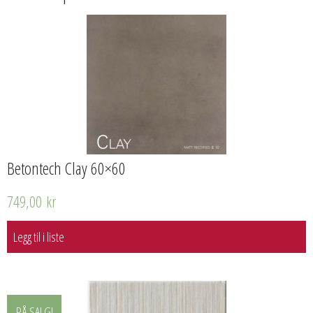
Betontech Clay 60×60
749,00
kr
Legg til i liste
PÅ SALG!