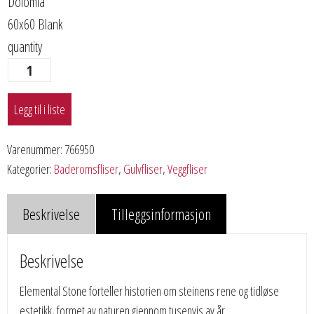
Dolomia
60x60 Blank
quantity
Legg til i liste
Varenummer:
766950
Kategorier:
Baderomsfliser
,
Gulvfliser
,
Veggfliser
Beskrivelse
Tilleggsinformasjon
Beskrivelse
Elemental Stone forteller historien om steinens rene og tidløse
estetikk, formet av naturen gjennom tusenvis av år.