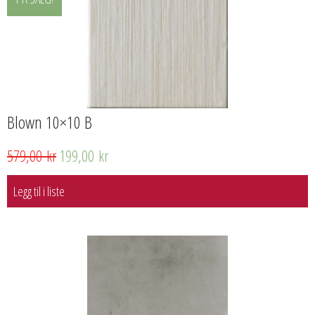
Blown 10×10 B
579,00
kr
199,00
kr
Legg til i liste