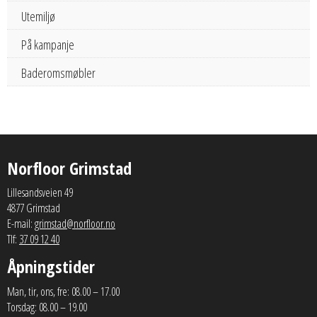
Utemiljø
På kampanje
Baderomsmøbler
Norfloor Grimstad
Lillesandsveien 49
4877 Grimstad
E-mail:
grimstad@norfloor.no
Tlf:
37 09 12 40
Åpningstider
Man, tir, ons, fre: 08.00 – 17.00
Torsdag: 08.00 – 19.00