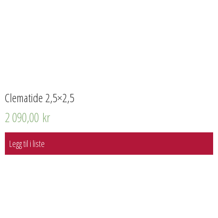
Clematide 2,5×2,5
2 090,00
kr
Legg til i liste