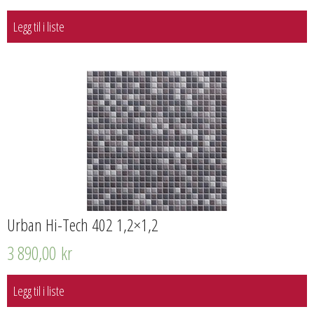
Legg til i liste
Urban Hi-Tech 402 1,2×1,2
3 890,00
kr
Legg til i liste