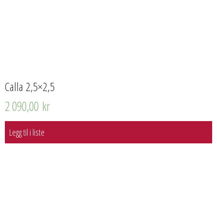
Calla 2,5×2,5
2 090,00
kr
Legg til i liste