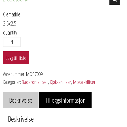
Clematide
2,5x2,5
quantity
Legg til i liste
Varenummer:
MOS7009
Kategorier:
Baderomsfliser
,
Kjøkkenfliser
,
Mosaikkfliser
Beskrivelse
Tilleggsinformasjon
Beskrivelse