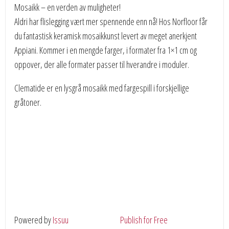
Mosaikk – en verden av muligheter!
Aldri har flislegging vært mer spennende enn nå! Hos Norfloor får
du fantastisk keramisk mosaikkunst levert av meget anerkjent
Appiani. Kommer i en mengde farger, i formater fra 1×1 cm og
oppover, der alle formater passer til hverandre i moduler.
Clematide er en lysgrå mosaikk med fargespill i forskjellige
gråtoner.
Powered by
Issuu
Publish for Free