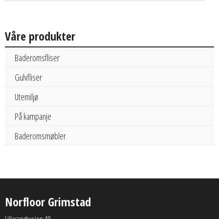
Våre produkter
Baderomsfliser
Gulvfliser
Utemiljø
På kampanje
Baderomsmøbler
Norfloor Grimstad
Lillesandsveien 49