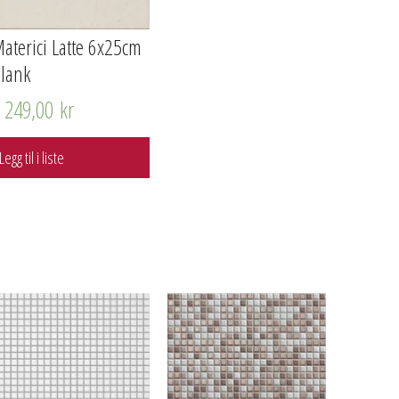
aterici Latte 6x25cm
lank
1 249,00
kr
Legg til i liste