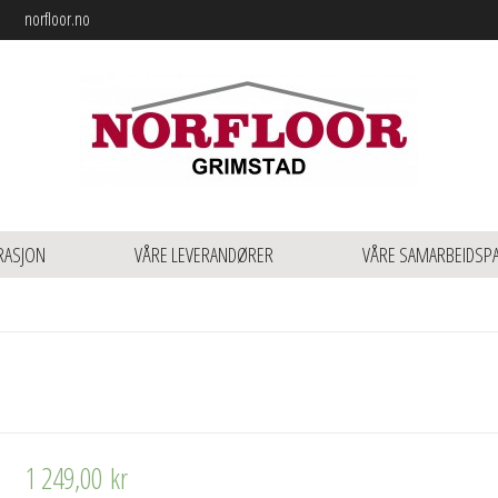
norfloor.no
RASJON
VÅRE LEVERANDØRER
VÅRE SAMARBEIDSP
1 249,00
kr