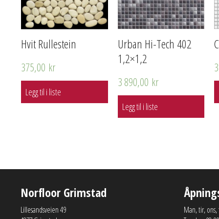
Hvit Rullestein
Urban Hi-Tech 402
C
1,2×1,2
375,00
kr
3
3 890,00
kr
Legg til i liste
Legg til i liste
Norfloor Grimstad
Åpning
Lillesandsveien 49
Man, tir, ons,