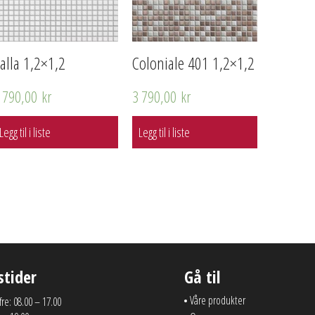
alla 1,2×1,2
Coloniale 401 1,2×1,2
 790,00
kr
3 790,00
kr
Legg til i liste
Legg til i liste
stider
Gå til
Våre produkter
 fre: 08.00 – 17.00