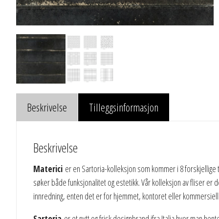
Beskrivelse
Tilleggsinformasjon
Beskrivelse
Materici
er en Sartoria-kolleksjon som kommer i 8 forskjellige
søker både funksjonalitet og estetikk. Vår kolleksjon av fliser er
innredning, enten det er for hjemmet, kontoret eller kommersiell
Sartoria
er et nytt og frisk designbrand ifra Italia hvor man h