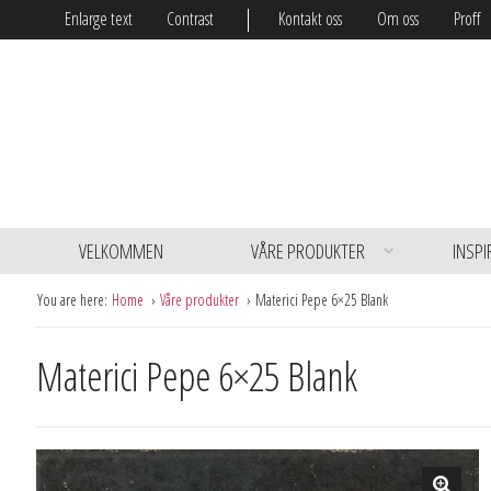
Enlarge text
Contrast
Kontakt oss
Om oss
Proff
VELKOMMEN
VÅRE PRODUKTER
INSPI
You are here:
Home
Våre produkter
Materici Pepe 6×25 Blank
Materici Pepe 6×25 Blank