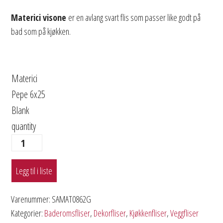
Materici visone
er en avlang svart flis som passer like godt på
bad som på kjøkken.
Materici
Pepe 6x25
Blank
quantity
Legg til i liste
Varenummer:
SAMAT0862G
Kategorier:
Baderomsfliser
,
Dekorfliser
,
Kjøkkenfliser
,
Veggfliser