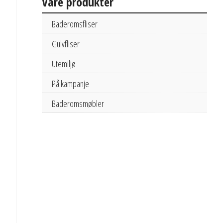
Våre produkter
Baderomsfliser
Gulvfliser
Utemiljø
På kampanje
Baderomsmøbler