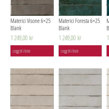
Materici Visone 6×25
Materici Foresta 6×25
M
Blank
Blank
B
1 249,00
kr
1 249,00
kr
Legg til i liste
Legg til i liste