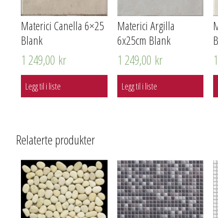
Materici Canella 6×25
Materici Argilla
M
Blank
6x25cm Blank
B
1 249,00
kr
1 249,00
kr
Legg til i liste
Legg til i liste
Relaterte produkter