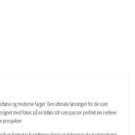
 tidløse og moderne farger. Den ultimate løsningen for de som
 designet med fokus på en tidløs stil som passer perfekt inn i enhver
e prosjekter.
enter fram formater fra tidligere dager og dekorerer de med moderne