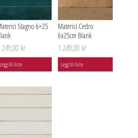
aterici Stagno 6×25
Materici Cedro
lank
6x25cm Blank
1 249,00
kr
1 249,00
kr
Legg til i liste
Legg til i liste