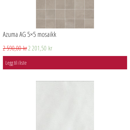
Azuma AG 5×5 mosaikk
2 590,00
kr
2 201,50
kr
Legg til i liste