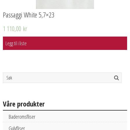
Passaggi White 5,7×23
1 110,00
kr
Legg til i liste
Våre produkter
Baderomsfliser
Gulvfliser