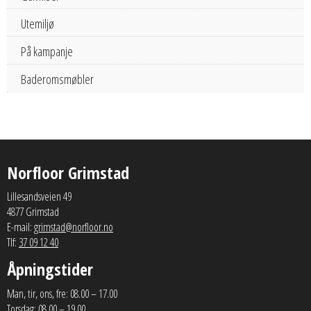
Utemiljø
På kampanje
Baderomsmøbler
Norfloor Grimstad
Lillesandsveien 49
4877 Grimstad
E-mail:
grimstad@norfloor.no
Tlf:
37 09 12 40
Åpningstider
Man, tir, ons, fre: 08.00 – 17.00
Torsdag: 08.00 – 19.00