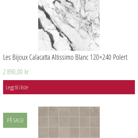
Les Bijoux Calacatta Altissimo Blanc 120×240 Polert
2 890,00
kr
Legg til i liste
PÅ SALG!