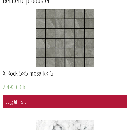
Relaterte produkter
X-Rock 5×5 mosaikk G
2 490,00
kr
Legg til i liste