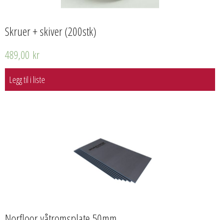
Skruer + skiver (200stk)
489,00
kr
Legg til i liste
Norfloor våtromsplate 50mm