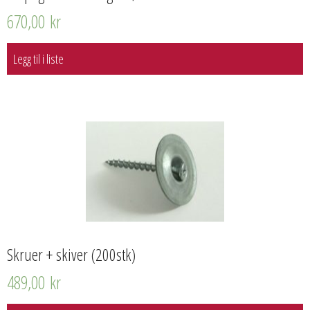
670,00
kr
Legg til i liste
Skruer + skiver (200stk)
489,00
kr