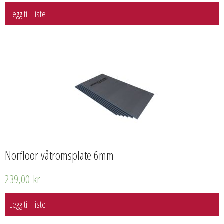
Legg til i liste
Norfloor våtromsplate 6mm
239,00
kr
Legg til i liste