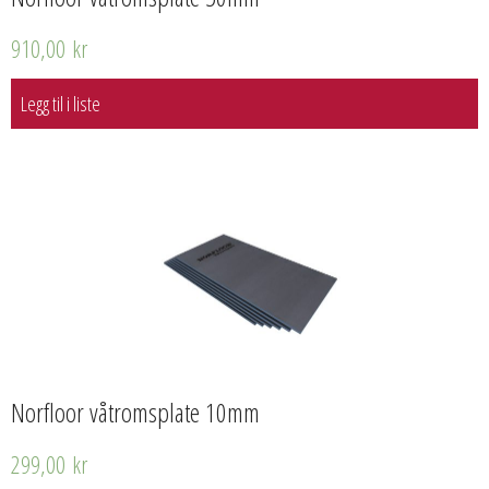
910,00
kr
Legg til i liste
Norfloor våtromsplate 10mm
299,00
kr