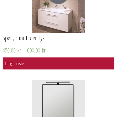
Speil, rundt uten lys
450,00
kr
–
1 000,00
kr
Legg til i liste