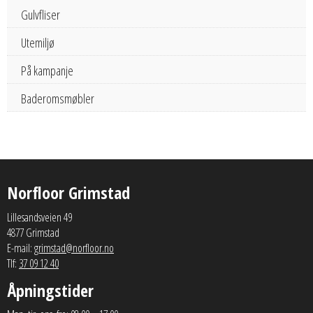
Gulvfliser
Utemiljø
På kampanje
Baderomsmøbler
Norfloor Grimstad
Lillesandsveien 49
4877 Grimstad
E-mail:
grimstad@norfloor.no
Tlf:
37 09 12 40
Åpningstider