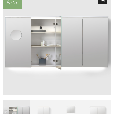
PÅ SALG!
🔍