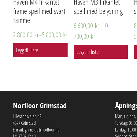
Haven M4 firkantet
Haven M3 firkantet
frame speil med svart
speil med belysning
s
ramme
6 600,00
kr
–
10
8
2 800,00
kr
–
5 000,00
kr
700,00
kr
5
Legg til i liste
Legg til i liste
Norfloor Grimstad
Åpning
Lillesandsveien 49
Man, tir, ons,
4877 Grimstad
Torsdag: 08.00
E-mail:
grimstad@norfloor.no
Lørdag: 10.00
Tlf:
37 09 12 40
Søndag: Sten