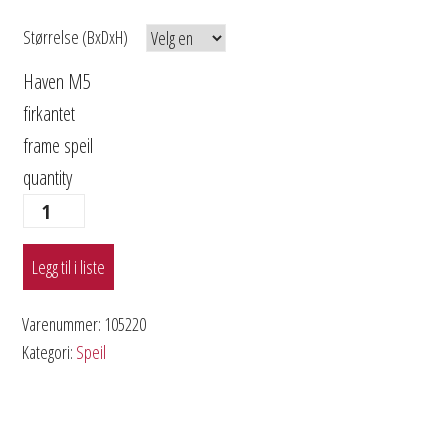
Størrelse (BxDxH)
Haven M5
firkantet
frame speil
quantity
Legg til i liste
Varenummer:
105220
Kategori:
Speil