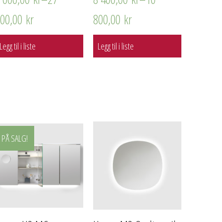
500,00
kr
800,00
kr
Legg til i liste
Legg til i liste
PÅ SALG!