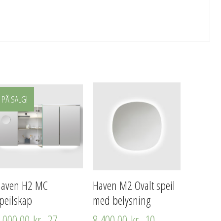
PÅ SALG!
Haven H2 MC
Haven M2 Ovalt speil
peilskap
med belysning
8 000,00
kr
–
27
8 400,00
kr
–
10