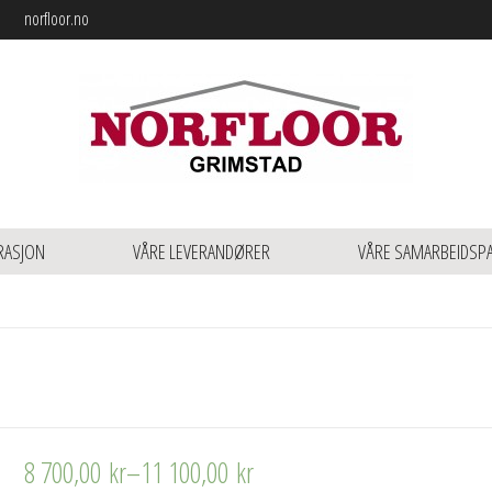
norfloor.no
RASJON
VÅRE LEVERANDØRER
VÅRE SAMARBEIDSP
8 700,00
kr
–
11 100,00
kr