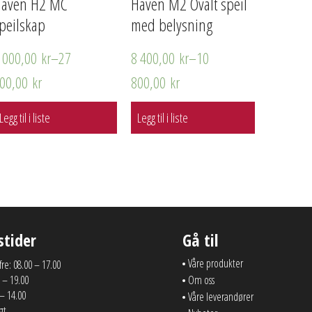
Haven H2 MC
Haven M2 Ovalt speil
peilskap
med belysning
 000,00
kr
–
27
8 400,00
kr
–
10
00,00
kr
800,00
kr
Legg til i liste
Legg til i liste
stider
Gå til
Våre produkter
 fre: 08.00 – 17.00
 – 19.00
Om oss
 – 14.00
Våre leverandører
gt