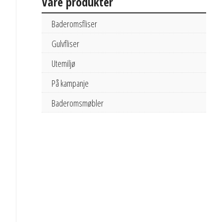
Våre produkter
Baderomsfliser
Gulvfliser
Utemiljø
På kampanje
Baderomsmøbler