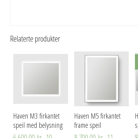
Relaterte produkter
Haven M3 firkantet
Haven M5 firkantet
speil med belysning
frame speil
s
6 600,00
kr
–
10
8 700,00
kr
–
11