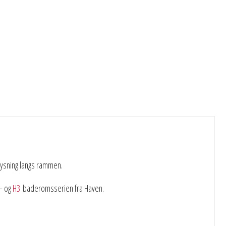
ysning langs rammen.
– og
H3
baderomsserien fra Haven.