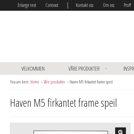
Enlarge text
Contrast
Kontakt oss
Om oss
Proff
VELKOMMEN
VÅRE PRODUKTER
INSPI
You are here:
Home
Våre produkter
Haven M5 firkantet frame speil
Haven M5 firkantet frame speil