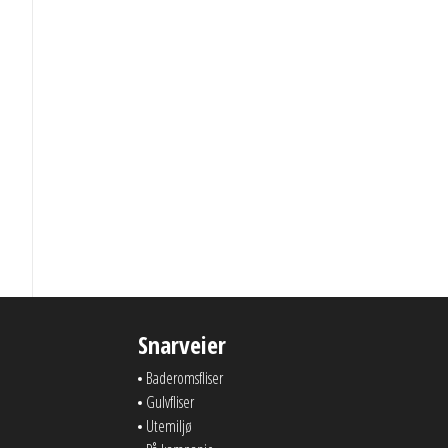
Snarveier
Baderomsfliser
Gulvfliser
Utemiljø