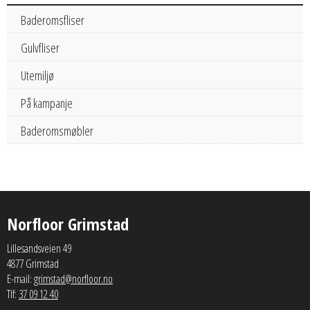
Baderomsfliser
Gulvfliser
Utemiljø
På kampanje
Baderomsmøbler
Norfloor Grimstad
Lillesandsveien 49
4877 Grimstad
E-mail:
grimstad@norfloor.no
Tlf:
37 09 12 40