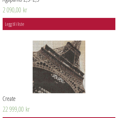
2 090,00
kr
Legg til i liste
Create
22 999,00
kr