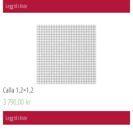
Legg til i liste
Calla 1,2×1,2
3 790,00
kr
Legg til i liste