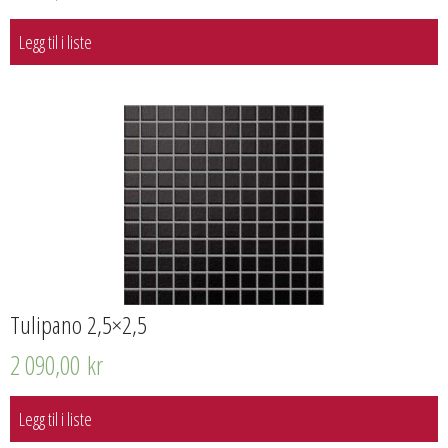
Legg til i liste
Tulipano 2,5×2,5
2 090,00
kr
Legg til i liste