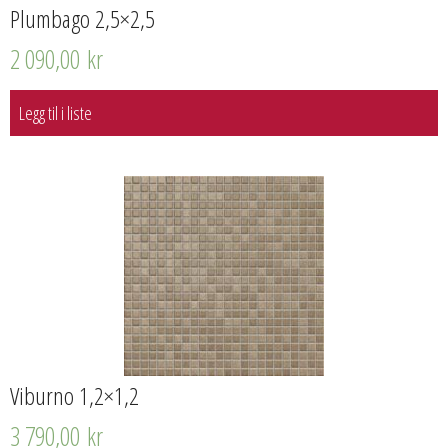
Plumbago 2,5×2,5
2 090,00
kr
Legg til i liste
Viburno 1,2×1,2
3 790,00
kr