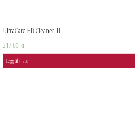
UltraCare HD Cleaner 1L
217,00
kr
Legg til i liste