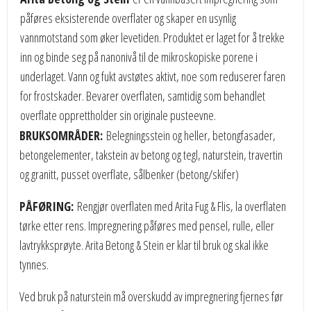
påføres eksisterende overflater og skaper en usynlig
vannmotstand som øker levetiden. Produktet er laget for å trekke
inn og binde seg på nanonivå til de mikroskopiske porene i
underlaget. Vann og fukt avstøtes aktivt, noe som reduserer faren
for frostskader. Bevarer overflaten, samtidig som behandlet
overflate opprettholder sin originale pusteevne.
BRUKSOMRÅDER:
Belegningsstein og heller, betongfasader,
betongelementer, takstein av betong og tegl, naturstein, travertin
og granitt, pusset overflate, sålbenker (betong/skifer)
PÅFØRING:
Rengjør overflaten med Arita Fug & Flis, la overflaten
tørke etter rens. Impregnering påføres med pensel, rulle, eller
lavtrykksprøyte. Arita Betong & Stein er klar til bruk og skal ikke
tynnes.
Ved bruk på naturstein må overskudd av impregnering fjernes før