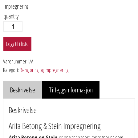
Impregnering
quantity
Legg til i liste
Varenummer:
I/A
Kategori:
Rengjøring og impregnering
Beskrivelse
Tilleggsinformasjon
Beskrivelse
Arita Betong & Stein Impregnering
Arita Betong og Stein
er en vannbasert impregnering som