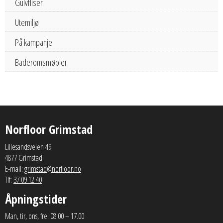
Gulvfliser
Utemiljø
På kampanje
Baderomsmøbler
Norfloor Grimstad
Lillesandsveien 49
4877 Grimstad
E-mail:
grimstad@norfloor.no
Tlf:
37 09 12 40
Åpningstider
Man, tir, ons, fre: 08.00 – 17.00