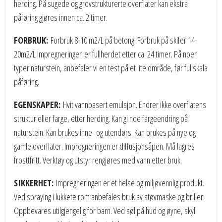
herding. På sugede og grovstrukturerte overflater kan ekstra
påføring gjøres innen ca. 2 timer.
FORBRUK:
Forbruk 8-10 m2/L på betong. Forbruk på skifer 14-
20m2/L Impregneringen er fullherdet etter ca. 24 timer. På noen
typer naturstein, anbefaler vi en test på et lite område, før fullskala
påføring.
EGENSKAPER:
Hvit vannbasert emulsjon. Endrer ikke overflatens
struktur eller farge, etter herding. Kan gi noe fargeendring på
naturstein. Kan brukes inne- og utendørs. Kan brukes på nye og
gamle overflater. Impregneringen er diffusjonsåpen. Må lagres
frosttfritt. Verktøy og utstyr rengjøres med vann etter bruk.
SIKKERHET:
Impregneringen er et helse og miljøvennlig produkt.
Ved spraying i lukkete rom anbefales bruk av støvmaske og briller.
Oppbevares utilgjengelig for barn. Ved søl på hud og øyne, skyll