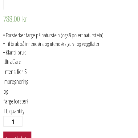
788,00
kr
• Forsterker farge på naturstein (også polert naturstein)
• Til bruk på innendørs og utendørs gulv- og veggflater
• Klar til bruk
UltraCare
Intensifier S
impregnering
og
fargeforsterker
1L quantity