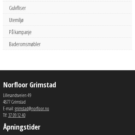
Gulvfliser
Utemiljø
På kampanje
Baderomsmøbler
Norfloor Grimstad
Lillesandsveien 49
4877 Grimstad
E-mail:
grimstad@norfloor.no
Tlf:
37 09 12 40
Åpningstider