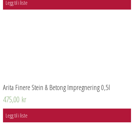
Legg til i liste
Arita Finere Stein & Betong Impregnering 0,5l
475,00
kr
Legg til i liste