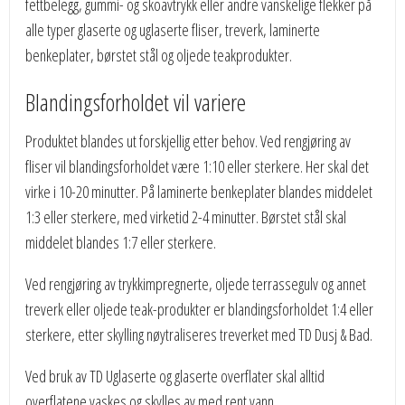
fettbelegg, gummi- og skoavtrykk eller andre vanskelige flekker på
alle typer glaserte og uglaserte fliser, treverk, laminerte
benkeplater, børstet stål og oljede teakprodukter.
Blandingsforholdet vil variere
Produktet blandes ut forskjellig etter behov. Ved rengjøring av
fliser vil blandingsforholdet være 1:10 eller sterkere. Her skal det
virke i 10-20 minutter. På laminerte benkeplater blandes middelet
1:3 eller sterkere, med virketid 2-4 minutter. Børstet stål skal
middelet blandes 1:7 eller sterkere.
Ved rengjøring av trykkimpregnerte, oljede terrassegulv og annet
treverk eller oljede teak-produkter er blandingsforholdet 1:4 eller
sterkere, etter skylling nøytraliseres treverket med TD Dusj & Bad.
Ved bruk av TD Uglaserte og glaserte overflater skal alltid
overflatene vaskes og skylles av med rent vann.