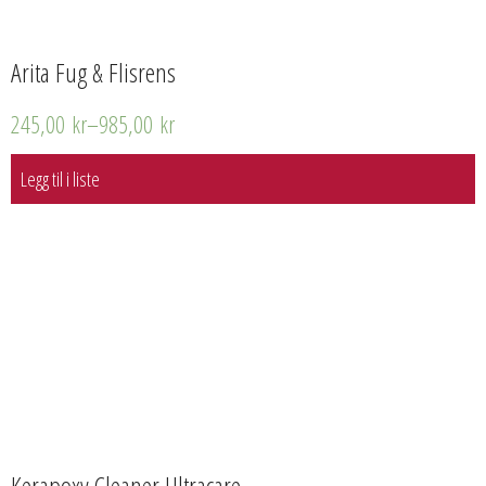
Arita Fug & Flisrens
245,00
kr
–
985,00
kr
Legg til i liste
Kerapoxy Cleaner Ultracare