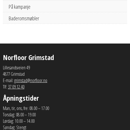
På kampanje
Baderomsmøbler
Norfloor Grimstad
Lillesandsveien 49
4877 Grimstad
E-mail:
grimstad@norfloor.no
Tlf:
37 09 12 40
Åpningstider
Man, tir, ons, fre: 08.00 – 17.00
Torsdag: 08.00 – 19.00
Lørdag: 10.00 – 14.00
Søndag: Stengt