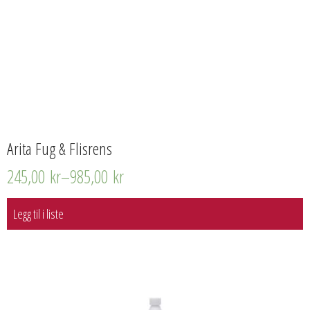
Arita Fug & Flisrens
245,00
kr
–
985,00
kr
Legg til i liste