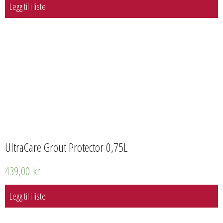
Legg til i liste
UltraCare Grout Protector 0,75L
439,00
kr
Legg til i liste