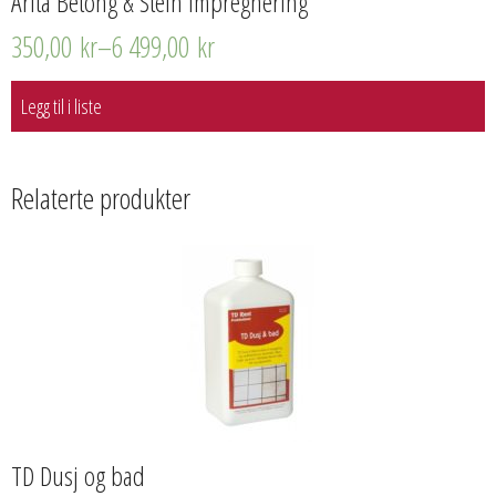
Arita Betong & Stein Impregnering
350,00
kr
–
6 499,00
kr
Legg til i liste
Relaterte produkter
TD Dusj og bad