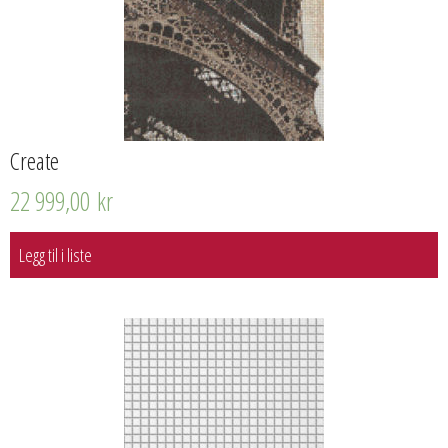
Create
22 999,00
kr
Legg til i liste