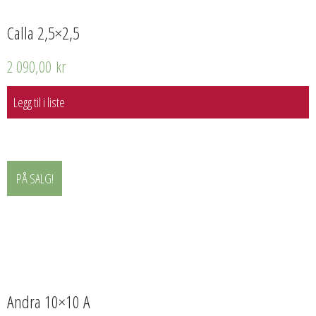
Calla 2,5×2,5
2 090,00
kr
Legg til i liste
PÅ SALG!
Andra 10×10 A