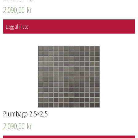
2 090,00
kr
Legg til i liste
Plumbago 2,5×2,5
2 090,00
kr