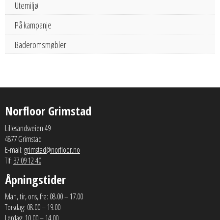
Utemiljø
På kampanje
Baderomsmøbler
Norfloor Grimstad
Lillesandsveien 49
4877 Grimstad
E-mail:
grimstad@norfloor.no
Tlf:
37 09 12 40
Åpningstider
Man, tir, ons, fre: 08.00 – 17.00
Torsdag: 08.00 – 19.00
Lørdag: 10.00 – 14.00