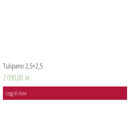
Tulipano 2,5×2,5
2 090,00
kr
Legg til i liste