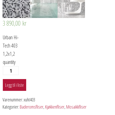
3 890,00
kr
Urban Hi-
Tech 403
1,2x1,2
quantity
Legg til i liste
Varenummer:
xuht403
Kategorier:
Baderomsfliser
,
Kjøkkenfliser
,
Mosaikkfliser