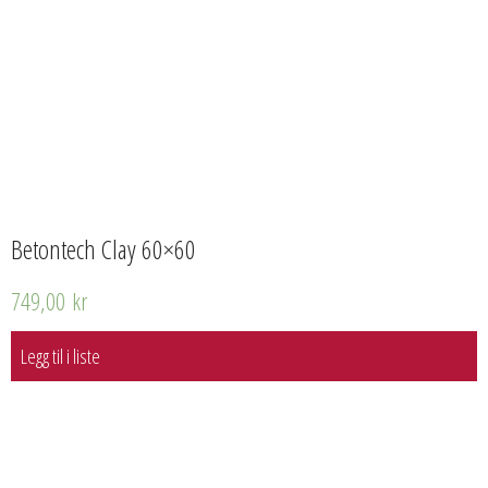
Betontech Clay 60×60
749,00
kr
Legg til i liste