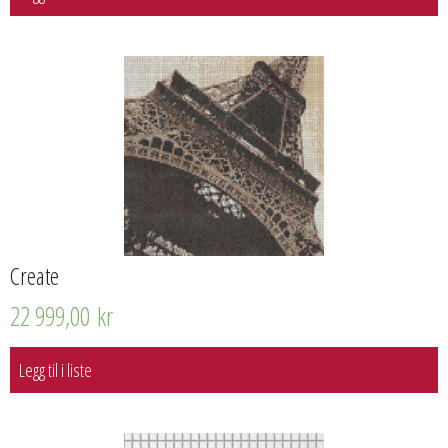
Create
22 999,00
kr
Legg til i liste