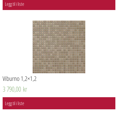
Legg til i liste
Viburno 1,2×1,2
3 790,00
kr
Legg til i liste